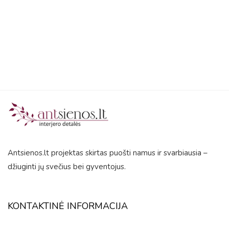
5
Antsienos.lt projektas skirtas puošti namus ir svarbiausia –
džiuginti jų svečius bei gyventojus.
KONTAKTINĖ INFORMACIJA