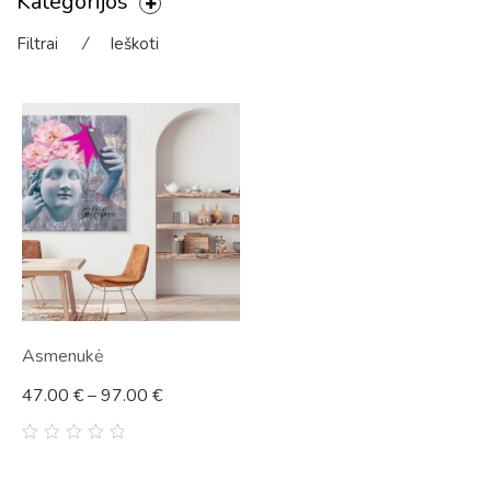
Kategorijos
Filtrai
⁄
Ieškoti
Asmenukė
47.00
€
–
97.00
€
0
out
of