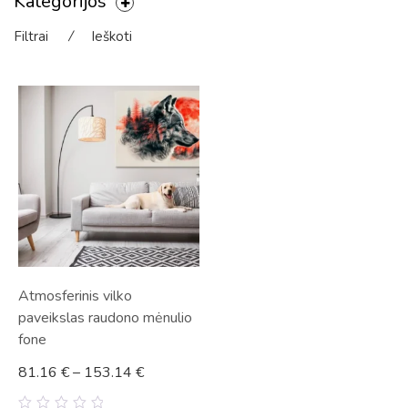
Kategorijos
Filtrai
⁄
Ieškoti
Atmosferinis vilko
paveikslas raudono mėnulio
fone
81.16
€
–
153.14
€