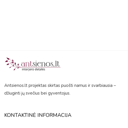
0
out
of
5
Antsienos.lt projektas skirtas puošti namus ir svarbiausia –
džiuginti jų svečius bei gyventojus.
KONTAKTINĖ INFORMACIJA