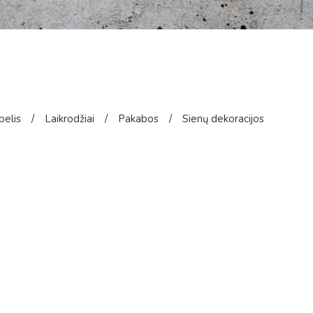
pelis
/
Laikrodžiai
/
Pakabos
/
Sienų dekoracijos