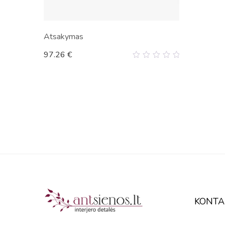
Atsakymas
97.26
€
0
out
of
5
KONTA