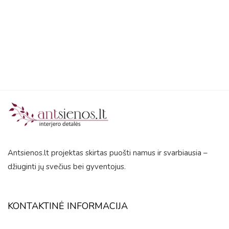
5
Antsienos.lt projektas skirtas puošti namus ir svarbiausia –
džiuginti jų svečius bei gyventojus.
KONTAKTINĖ INFORMACIJA