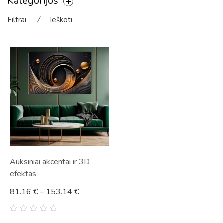
Kategorijos
Filtrai
⁄
Ieškoti
Auksiniai akcentai ir 3D
efektas
81.16
€
–
153.14
€
0