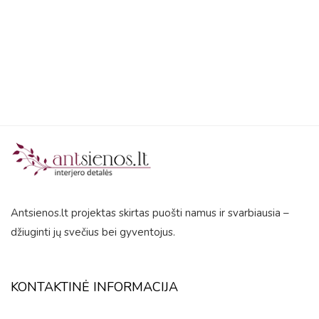
out
of
5
Antsienos.lt projektas skirtas puošti namus ir svarbiausia –
džiuginti jų svečius bei gyventojus.
KONTAKTINĖ INFORMACIJA