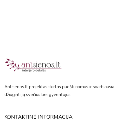
out
of
5
Antsienos.lt projektas skirtas puošti namus ir svarbiausia –
džiuginti jų svečius bei gyventojus.
KONTAKTINĖ INFORMACIJA