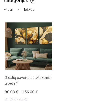
Kategorijos
Filtrai
⁄
Ieškoti
NEW
HOT
3 dalių paveikslas „Auksiniai
lapeliai”
90.00
€
–
156.00
€
0