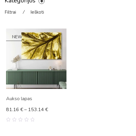
Kategorijos
Filtrai
⁄
Ieškoti
NEW
Aukso lapas
81.16
€
–
153.14
€
0
out
of