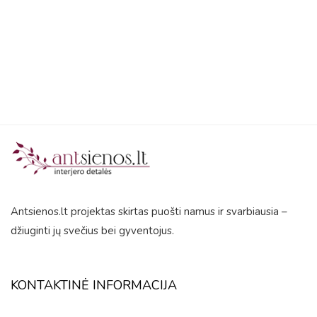
5
Antsienos.lt projektas skirtas puošti namus ir svarbiausia –
džiuginti jų svečius bei gyventojus.
KONTAKTINĖ INFORMACIJA