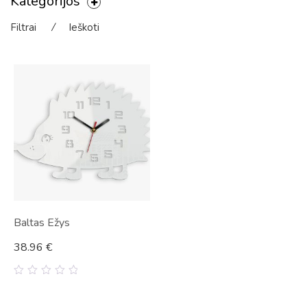
Kategorijos
Filtrai
⁄
Ieškoti
Baltas Ežys
38.96
€
0
out
of