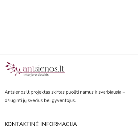
5
Antsienos.lt projektas skirtas puošti namus ir svarbiausia –
džiuginti jų svečius bei gyventojus.
KONTAKTINĖ INFORMACIJA