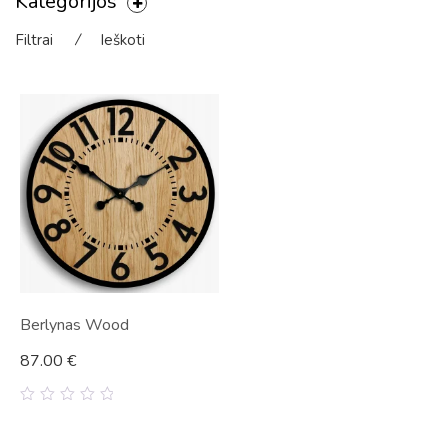
Kategorijos
Filtrai
⁄
Ieškoti
Berlynas Wood
87.00
€
0
out
of