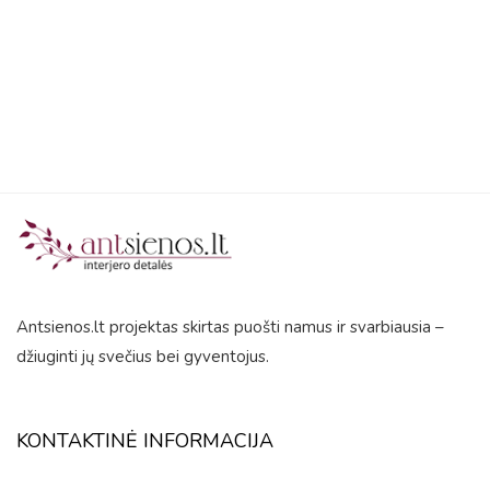
5
Antsienos.lt projektas skirtas puošti namus ir svarbiausia –
džiuginti jų svečius bei gyventojus.
KONTAKTINĖ INFORMACIJA