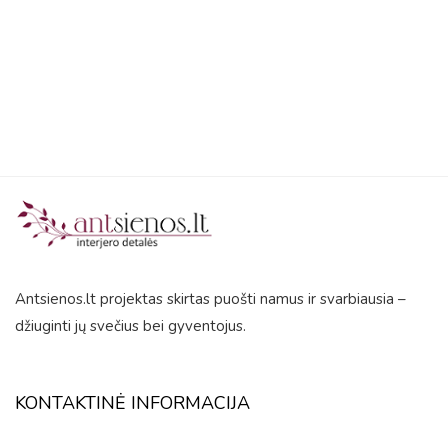
out
of
5
Antsienos.lt projektas skirtas puošti namus ir svarbiausia –
džiuginti jų svečius bei gyventojus.
KONTAKTINĖ INFORMACIJA