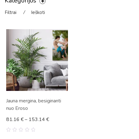
Kategorijos
Filtrai
⁄
Ieškoti
Jauna mergina, besiginanti
nuo Eroso
81.16
€
–
153.14
€
0