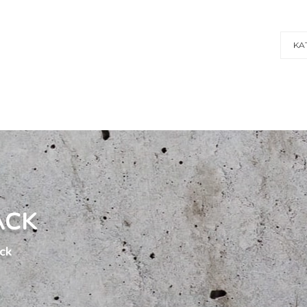
KA
ACK
ck