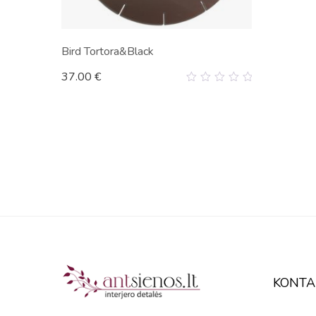
Bird Tortora&Black
37.00
€
0
out
of
5
KONTA