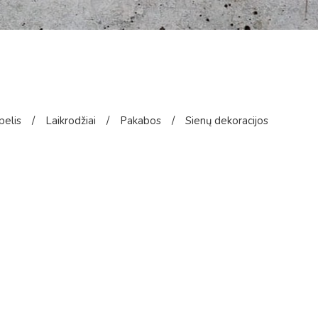
pelis
/
Laikrodžiai
/
Pakabos
/
Sienų dekoracijos