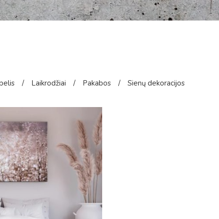
pelis
/
Laikrodžiai
/
Pakabos
/
Sienų dekoracijos