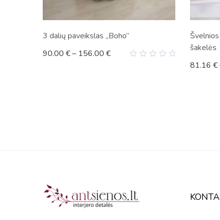
3 dalių paveikslas „Boho”
Švelnios
šakelės
90.00
€
–
156.00
€
0
81.16
€
out
of
5
KONTA