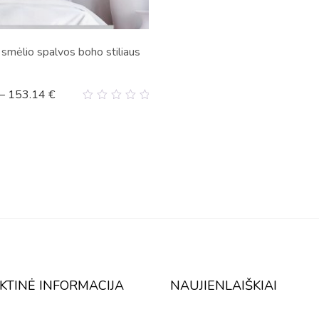
 smėlio spalvos boho stiliaus
–
153.14
€
0
out
of
5
KTINĖ INFORMACIJA
NAUJIENLAIŠKIAI