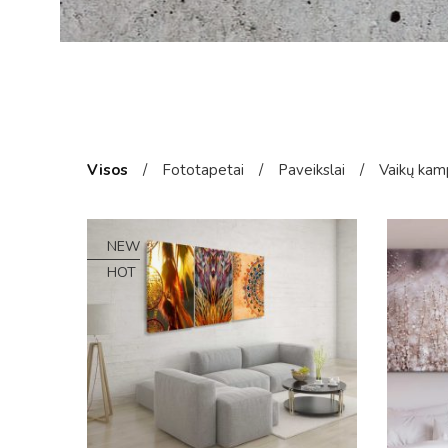
Visos
/
Fototapetai
/
Paveikslai
/
Vaikų kam
NEW
HOT