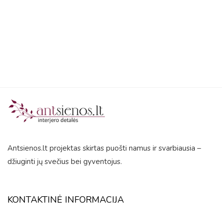
5
Antsienos.lt projektas skirtas puošti namus ir svarbiausia –
džiuginti jų svečius bei gyventojus.
KONTAKTINĖ INFORMACIJA