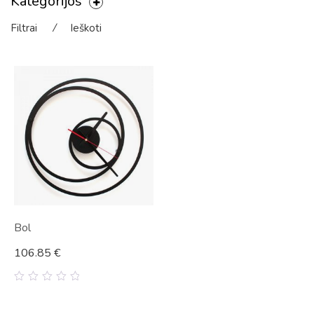
Kategorijos
Filtrai
⁄
Ieškoti
Bol
106.85
€
0
out
of