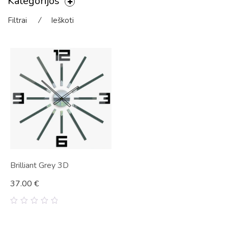
Kategorijos
Filtrai
⁄
Ieškoti
Brilliant Grey 3D
37.00
€
0
out
of