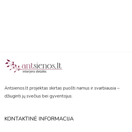
5
Antsienos.lt projektas skirtas puošti namus ir svarbiausia –
džiuginti jų svečius bei gyventojus.
KONTAKTINĖ INFORMACIJA