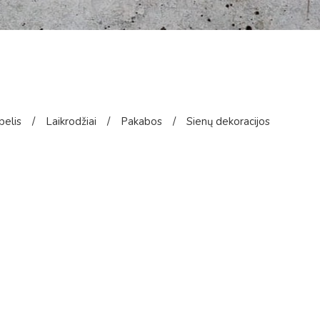
pelis
/
Laikrodžiai
/
Pakabos
/
Sienų dekoracijos