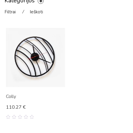
Kategorijos
Filtrai
⁄
Ieškoti
Colly
110.27
€
0
out
of