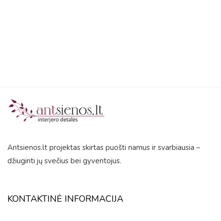
5
Antsienos.lt projektas skirtas puošti namus ir svarbiausia –
džiuginti jų svečius bei gyventojus.
KONTAKTINĖ INFORMACIJA