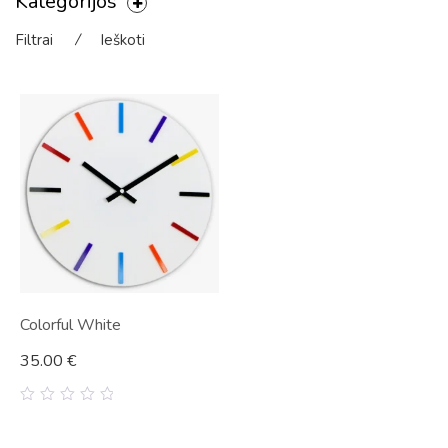
Kategorijos
Filtrai
⁄
Ieškoti
Colorful White
35.00
€
0
out
of