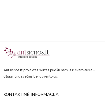
5
Antsienos.lt projektas skirtas puošti namus ir svarbiausia –
džiuginti jų svečius bei gyventojus.
KONTAKTINĖ INFORMACIJA