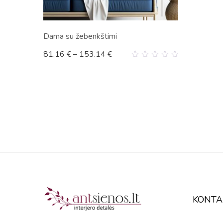
Dama su žebenkštimi
81.16
€
–
153.14
€
0
out
of
5
KONTA