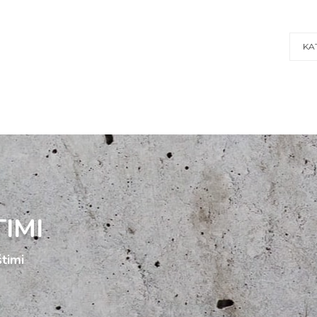
KA
IMI
timi