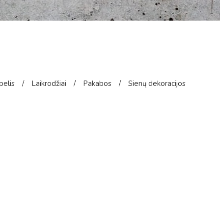
pelis
/
Laikrodžiai
/
Pakabos
/
Sienų dekoracijos