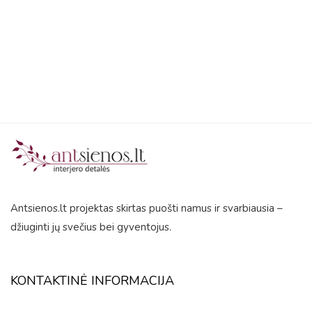
5
Antsienos.lt projektas skirtas puošti namus ir svarbiausia –
džiuginti jų svečius bei gyventojus.
KONTAKTINĖ INFORMACIJA