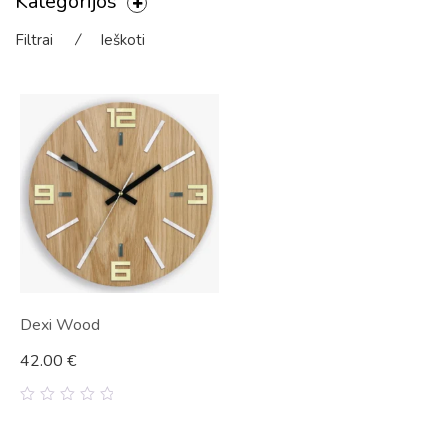
Kategorijos
Filtrai
⁄
Ieškoti
Dexi Wood
42.00
€
0
out
of