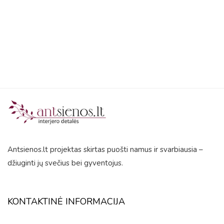
5
Antsienos.lt projektas skirtas puošti namus ir svarbiausia –
džiuginti jų svečius bei gyventojus.
KONTAKTINĖ INFORMACIJA