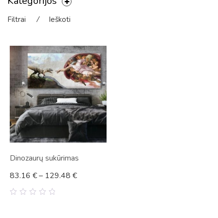
Kategorijos
Filtrai
⁄
Ieškoti
Dinozaurų sukūrimas
83.16
€
–
129.48
€
0
out
of