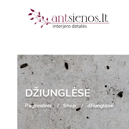
DŽIUNGLĖSE
Pagrindinis
Shop
džiunglėse