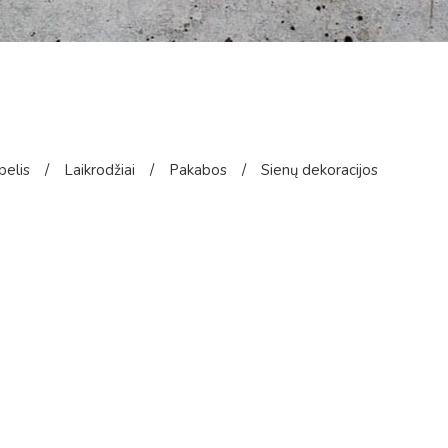
pelis
/
Laikrodžiai
/
Pakabos
/
Sienų dekoracijos