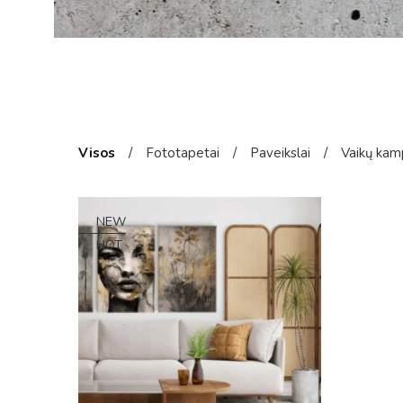
Visos
/
Fototapetai
/
Paveikslai
/
Vaikų kam
NEW
HOT