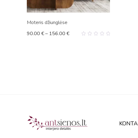
Moteris džiunglėse
90.00
€
–
156.00
€
0
out
of
5
KONTA