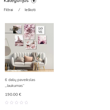
Kategorijos
Filtrai
⁄
Ieškoti
NEW
6 dalių paveikslas
„Jaukumas”
190.00
€
0