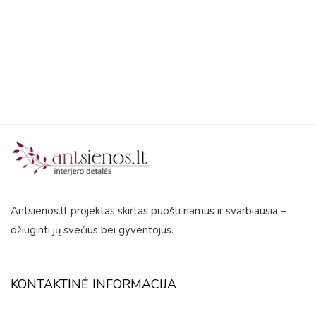
out
of
5
Antsienos.lt projektas skirtas puošti namus ir svarbiausia –
džiuginti jų svečius bei gyventojus.
KONTAKTINĖ INFORMACIJA