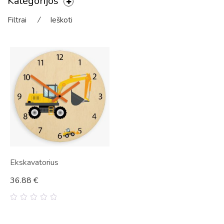
Kategorijos
Filtrai
⁄
Ieškoti
Ekskavatorius
36.88
€
0
out
of