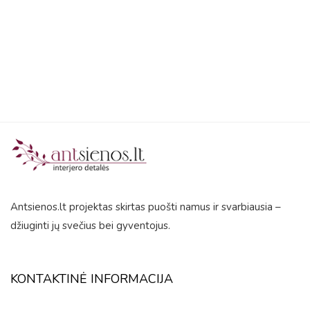
5
Antsienos.lt projektas skirtas puošti namus ir svarbiausia –
džiuginti jų svečius bei gyventojus.
KONTAKTINĖ INFORMACIJA