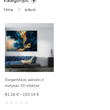
Kategorijos
Filtrai
⁄
Ieškoti
Elegantiškas auksinis ir
mėlynas 3D efektas
81.16
€
–
153.14
€
0