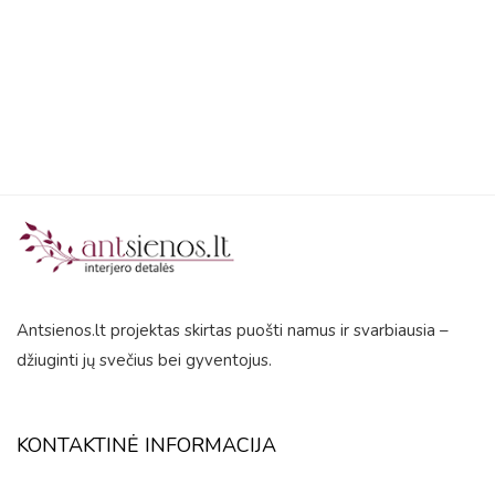
out
of
5
Antsienos.lt projektas skirtas puošti namus ir svarbiausia –
džiuginti jų svečius bei gyventojus.
KONTAKTINĖ INFORMACIJA