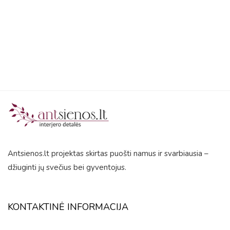
5
Antsienos.lt projektas skirtas puošti namus ir svarbiausia –
džiuginti jų svečius bei gyventojus.
KONTAKTINĖ INFORMACIJA