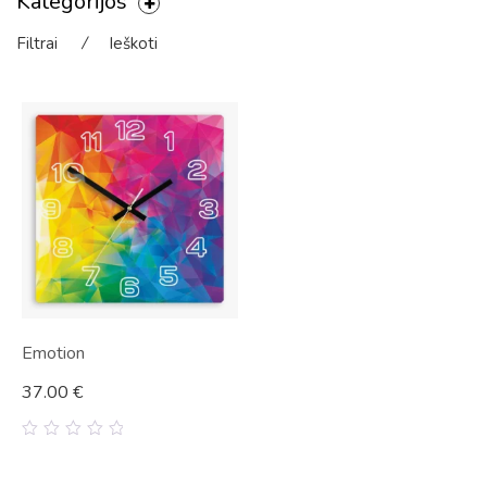
Kategorijos
Filtrai
⁄
Ieškoti
Emotion
37.00
€
0
out
of