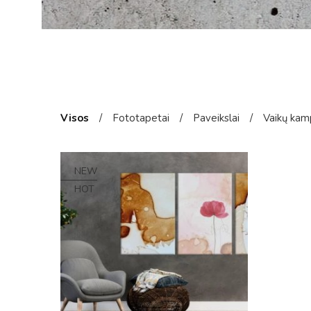
Visos
/
Fototapetai
/
Paveikslai
/
Vaikų kam
NEW
HOT