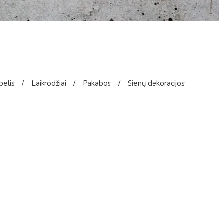
pelis
/
Laikrodžiai
/
Pakabos
/
Sienų dekoracijos