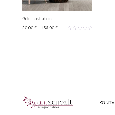
Gėlių abstrakcija
90.00
€
–
156.00
€
0
out
of
5
KONTA