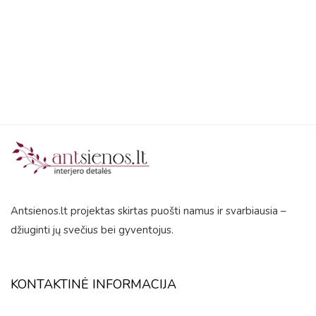
out
of
5
Antsienos.lt projektas skirtas puošti namus ir svarbiausia –
džiuginti jų svečius bei gyventojus.
KONTAKTINĖ INFORMACIJA