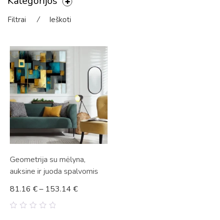
Kategorijos
Filtrai
⁄
Ieškoti
Geometrija su mėlyna,
auksine ir juoda spalvomis
81.16
€
–
153.14
€
0