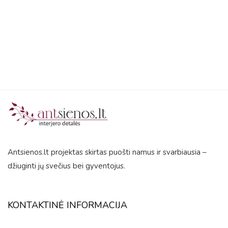
5
Antsienos.lt projektas skirtas puošti namus ir svarbiausia –
džiuginti jų svečius bei gyventojus.
KONTAKTINĖ INFORMACIJA