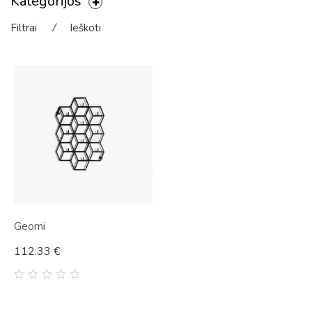
Kategorijos
Filtrai
⁄
Ieškoti
Geomi
112.33
€
0
out
of