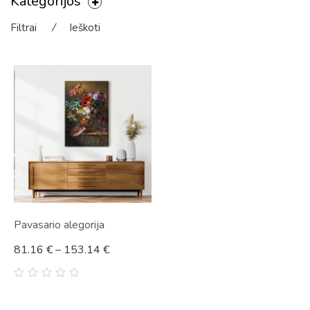
Kategorijos
Filtrai
⁄
Ieškoti
Pavasario alegorija
81.16
€
–
153.14
€
0
out
of