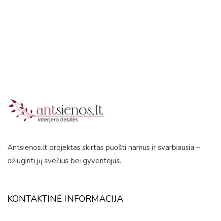
5
Antsienos.lt projektas skirtas puošti namus ir svarbiausia –
džiuginti jų svečius bei gyventojus.
KONTAKTINĖ INFORMACIJA