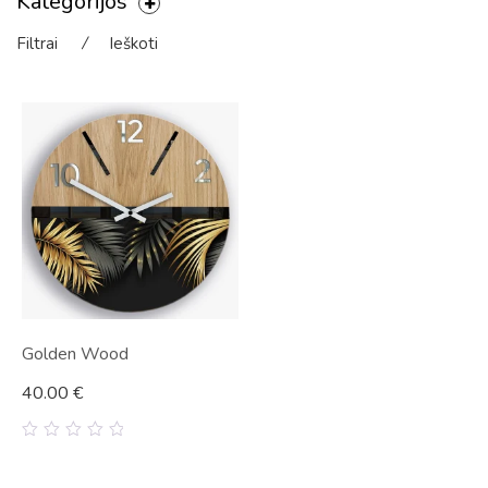
Kategorijos
Filtrai
⁄
Ieškoti
Golden Wood
40.00
€
0
out
of