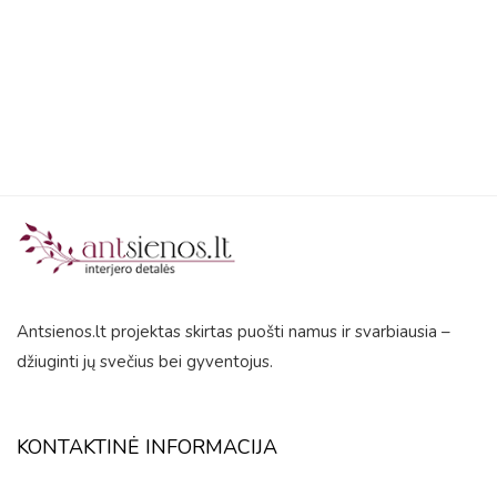
5
Antsienos.lt projektas skirtas puošti namus ir svarbiausia –
džiuginti jų svečius bei gyventojus.
KONTAKTINĖ INFORMACIJA