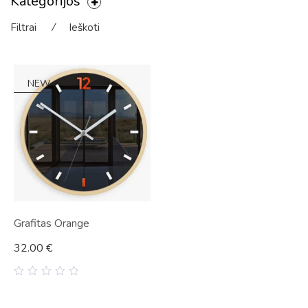
Kategorijos
Filtrai
⁄
Ieškoti
NEW
Grafitas Orange
32.00
€
0
out
of