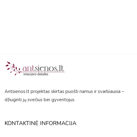
5
Antsienos.lt projektas skirtas puošti namus ir svarbiausia –
džiuginti jų svečius bei gyventojus.
KONTAKTINĖ INFORMACIJA