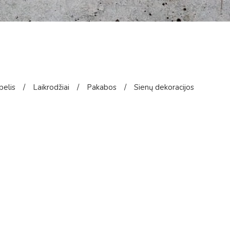
pelis
/
Laikrodžiai
/
Pakabos
/
Sienų dekoracijos