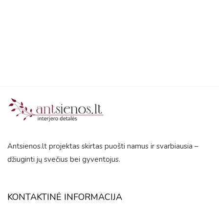
out
of
5
Antsienos.lt projektas skirtas puošti namus ir svarbiausia –
džiuginti jų svečius bei gyventojus.
KONTAKTINĖ INFORMACIJA