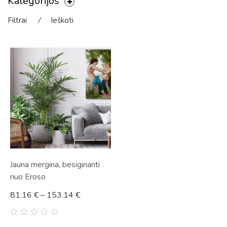
Kategorijos
Filtrai
⁄
Ieškoti
Jauna mergina, besiginanti
nuo Eroso
81.16
€
–
153.14
€
0