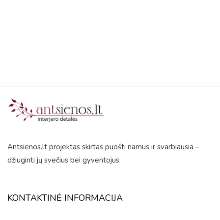
out
5
of
5
Antsienos.lt projektas skirtas puošti namus ir svarbiausia –
džiuginti jų svečius bei gyventojus.
KONTAKTINĖ INFORMACIJA