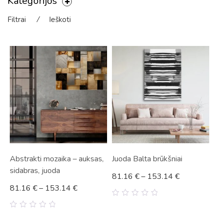
Kategorijos
Filtrai
⁄
Ieškoti
Abstrakti mozaika – auksas,
Juoda Balta brūkšniai
sidabras, juoda
81.16
€
–
153.14
€
81.16
€
–
153.14
€
0
out
0
of