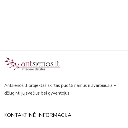
5
Antsienos.lt projektas skirtas puošti namus ir svarbiausia –
džiuginti jų svečius bei gyventojus.
KONTAKTINĖ INFORMACIJA