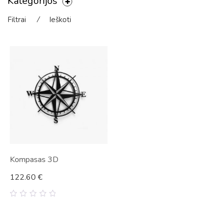
Kategorijos
Filtrai
⁄
Ieškoti
Kompasas 3D
122.60
€
0
out
of