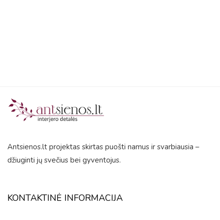
5
Antsienos.lt projektas skirtas puošti namus ir svarbiausia –
džiuginti jų svečius bei gyventojus.
KONTAKTINĖ INFORMACIJA