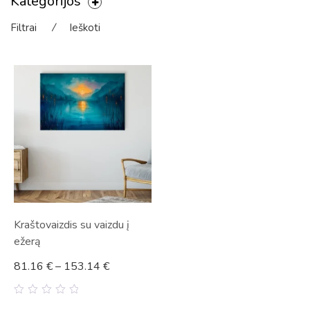
Kategorijos
Filtrai
⁄
Ieškoti
Kraštovaizdis su vaizdu į
ežerą
81.16
€
–
153.14
€
0