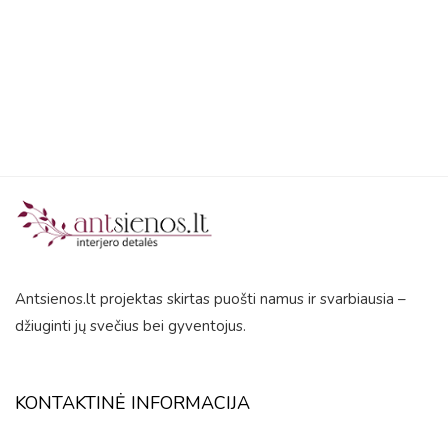
out
of
5
Antsienos.lt projektas skirtas puošti namus ir svarbiausia –
džiuginti jų svečius bei gyventojus.
KONTAKTINĖ INFORMACIJA