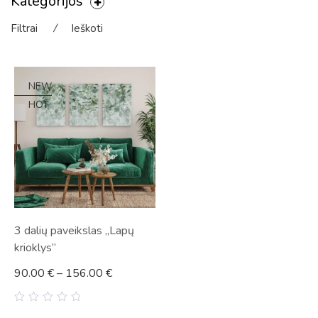
Kategorijos
Filtrai
⁄
Ieškoti
NEW
HOT
3 dalių paveikslas „Lapų
krioklys”
90.00
€
–
156.00
€
0