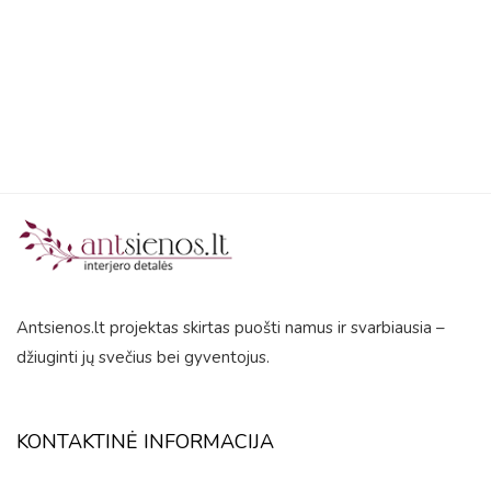
out
of
5
Antsienos.lt projektas skirtas puošti namus ir svarbiausia –
džiuginti jų svečius bei gyventojus.
KONTAKTINĖ INFORMACIJA