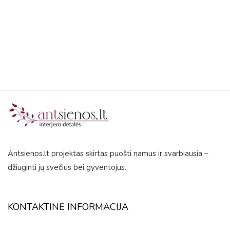
5
Antsienos.lt projektas skirtas puošti namus ir svarbiausia –
džiuginti jų svečius bei gyventojus.
KONTAKTINĖ INFORMACIJA