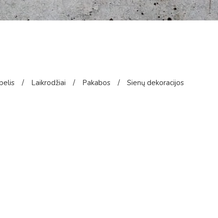
pelis
/
Laikrodžiai
/
Pakabos
/
Sienų dekoracijos