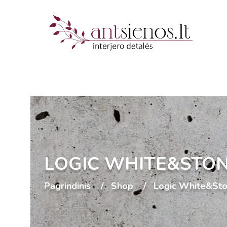
LOGIC WHITE&STON
Pagrindinis
Shop
Logic White&St