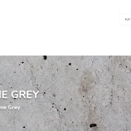
KA
E GREY
one Grey