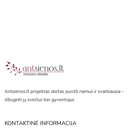
5
Antsienos.lt projektas skirtas puošti namus ir svarbiausia –
džiuginti jų svečius bei gyventojus.
KONTAKTINĖ INFORMACIJA