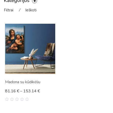
Kategorijos
Filtrai
⁄
Ieškoti
Madona su kūdikėliu
81.16
€
–
153.14
€
0
out
of