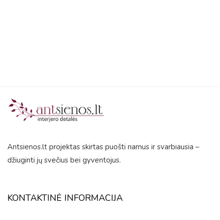
out
of
5
Antsienos.lt projektas skirtas puošti namus ir svarbiausia –
džiuginti jų svečius bei gyventojus.
KONTAKTINĖ INFORMACIJA