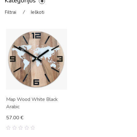
Kategorijos
Filtrai
⁄
Ieškoti
Map Wood White Black
Arabic
57.00
€
0