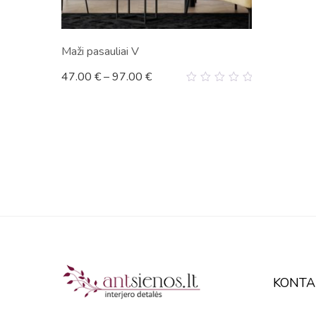
Maži pasauliai V
47.00
€
–
97.00
€
0
out
of
5
KONTA