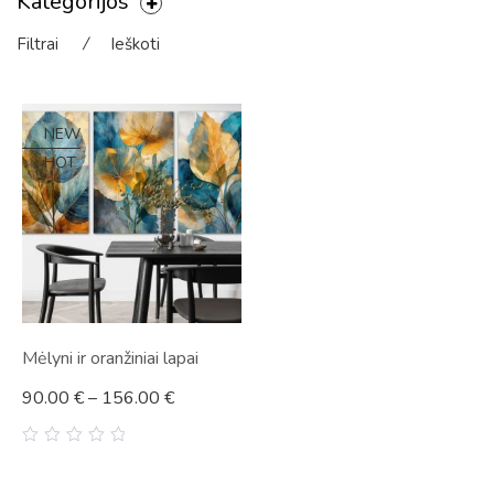
Kategorijos
Filtrai
⁄
Ieškoti
NEW
HOT
Mėlyni ir oranžiniai lapai
90.00
€
–
156.00
€
0
out
of