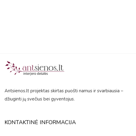
5
Antsienos.lt projektas skirtas puošti namus ir svarbiausia –
džiuginti jų svečius bei gyventojus.
KONTAKTINĖ INFORMACIJA