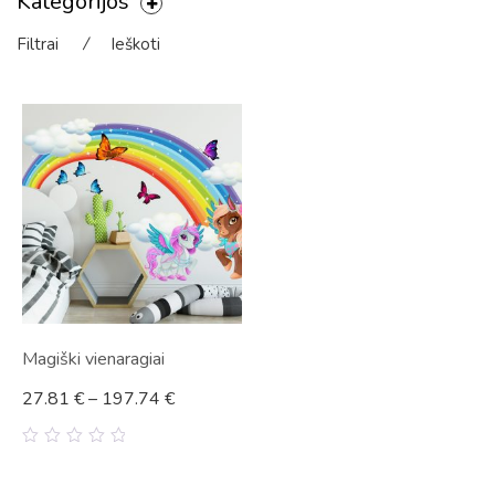
Kategorijos
Filtrai
⁄
Ieškoti
Magiški vienaragiai
27.81
€
–
197.74
€
0
out
of