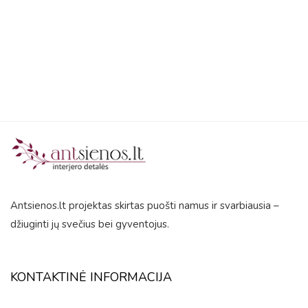
5
Antsienos.lt projektas skirtas puošti namus ir svarbiausia –
džiuginti jų svečius bei gyventojus.
KONTAKTINĖ INFORMACIJA