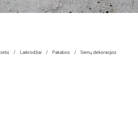
pelis
/
Laikrodžiai
/
Pakabos
/
Sienų dekoracijos