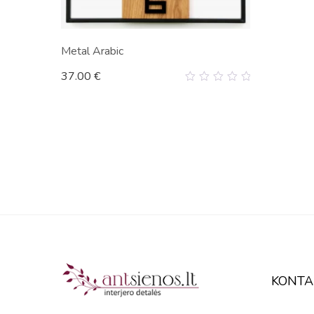
Metal Arabic
37.00
€
0
out
of
5
KONTA