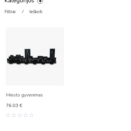
Kategorijos
Filtrai
⁄
Ieškoti
Miesto gyvenimas
76.03
€
0
out
of