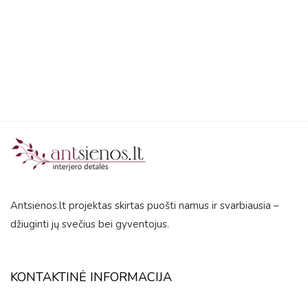
5
Antsienos.lt projektas skirtas puošti namus ir svarbiausia –
džiuginti jų svečius bei gyventojus.
KONTAKTINĖ INFORMACIJA