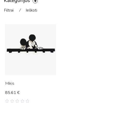
Kategorijos
Filtrai
⁄
Ieškoti
Mikis
85.61
€
0
out
of