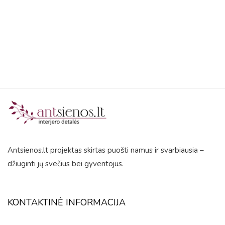
5
Antsienos.lt projektas skirtas puošti namus ir svarbiausia –
džiuginti jų svečius bei gyventojus.
KONTAKTINĖ INFORMACIJA