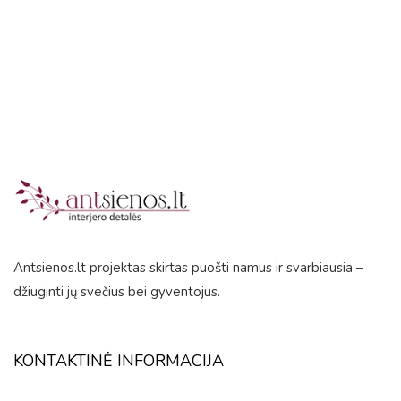
5
Antsienos.lt projektas skirtas puošti namus ir svarbiausia –
džiuginti jų svečius bei gyventojus.
KONTAKTINĖ INFORMACIJA