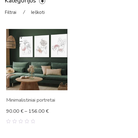
Kategorijos
Filtrai
⁄
Ieškoti
NEW
HOT
Minimalistiniai portretai
90.00
€
–
156.00
€
0
out
of