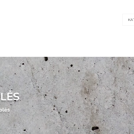
KA
OLĖS
olės