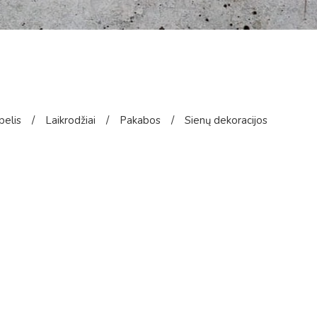
pelis
/
Laikrodžiai
/
Pakabos
/
Sienų dekoracijos