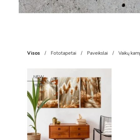
Visos
/
Fototapetai
/
Paveikslai
/
Vaikų kam
NEW
HOT