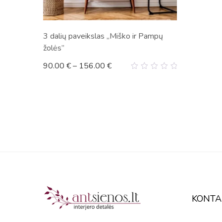
3 dalių paveikslas „Miško ir Pampų
žolės”
90.00
€
–
156.00
€
0
out
of
5
KONTA